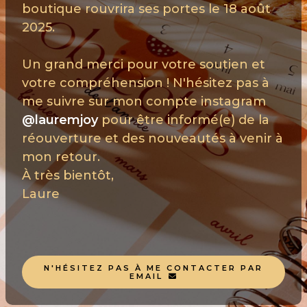
boutique rouvrira ses portes le 18 août
2025.
Un grand merci pour votre soutien et
votre compréhension ! N'hésitez pas à
me suivre sur mon compte instagram
@lauremjoy
pour être informé(e) de la
réouverture et des nouveautés à venir à
mon retour.
À très bientôt,
Laure
N'HÉSITEZ PAS À ME CONTACTER PAR
EMAIL