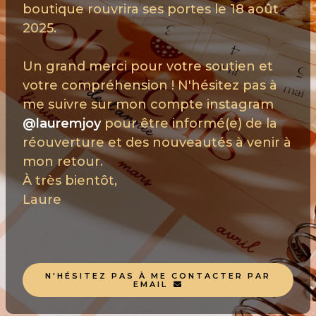
boutique rouvrira ses portes le 18 août
2025.
Un grand merci pour votre soutien et
votre compréhension ! N'hésitez pas à
me suivre sur mon compte instagram
@lauremjoy
pour être informé(e) de la
réouverture et des nouveautés à venir à
mon retour.
À très bientôt,
Laure
N'HÉSITEZ PAS À ME CONTACTER PAR
EMAIL