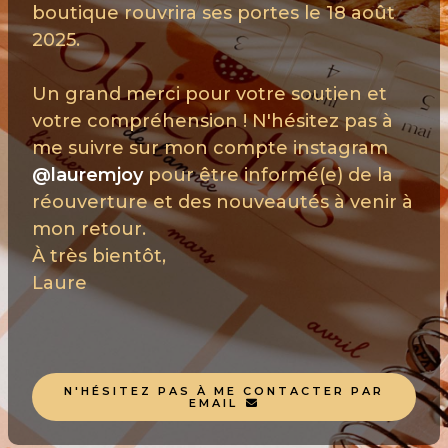
boutique rouvrira ses portes le 18 août
2025.
Un grand merci pour votre soutien et
votre compréhension ! N'hésitez pas à
me suivre sur mon compte instagram
@lauremjoy
pour être informé(e) de la
réouverture et des nouveautés à venir à
mon retour.
À très bientôt,
Laure
N'HÉSITEZ PAS À ME CONTACTER PAR
EMAIL